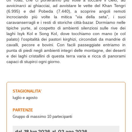
avvicinarci ai ghiacciai, ad avvistare le vette del Khan Tengri
(6.995) e del Pobeda (7.440), a scoprire angoli remoti
incrociando più volte la mitica "via della seta", i suoi
caravanserragli e i resti di storiche città-bazar. Dormiamo nelle
tipiche yurte, al cospetto di ambienti silenziosi sulle rive dei
laghi Isyk Kol e Song Kol, dove tocchiamo con mano (e col
palato) l'ospitalità dei pastori kirghizi, circondati da mandrie di
cavalli, pecore e bovini. Con facili passeggiate entriamo in
punta di piedi negli ambienti integri delle montagne, dei deserti
e dei laghi cristallini di questa terra varia e ricca di panorami
capaci di stupirci ogni giorno.
STAGIONALITA'
luglio e agosto
PARTENZE
Gruppo di massimo 10 partecipanti
dal 18 lug 2026
al 02 ago 2026