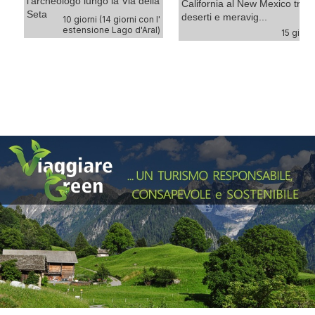
l'archeologo lungo la Via della
California al New Mexico tra
Seta
deserti e meravig...
10 giorni (14 giorni con l'
ni
estensione Lago d'Aral)
15 giorn