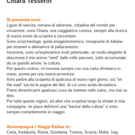
Chiara Tesserin
Si presenta così:
Ligure di nascita, romana di adozione, cittadina del mondo per
vocazione: sono Chiara, una viaggiatrice curiosa, sempre alla ricerca
di nuove storie da scoprire e raccontare.
Sono un'archeologa, guida enogastronomica, insegnante di italiano
per stranieri e allenatrice di pallacanestro.
Insomma, sono un'esploratrice multi potenziale, un modo elegante di
descrivere il mio animo "nerd" dalle mille passioni, tutte accomunate
da un grande amore: la cultura.
Per questo motivo, mi troverai sempre con una carta d'imbarco in
mano, pronta per una nuova avventura.
Amo partire alla scoperta di qualcosa di nuovo ogni giorno, sia "on
the road" sia tra le pagine dei libri, di cui sono avida divoratrice.
Potrei dimenticarmi qualsiasi cosa da mettere nello zaino, ma mai un
libro.
Per tutte queste ragioni, ed altre che scoprirai lungo la strada in mia
compagnia, mi piace definirmi una "hacker della cultura" e sono
sempre costantemente in viaggio.
Accompagna i Viaggi Kailas in:
Creta, Andalusia, Roma, Giordania, Tunisia, Scozia, Malta, Iraq,