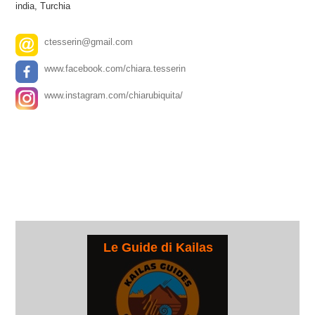
india, Turchia
ctesserin@gmail.com
www.facebook.com/chiara.tesserin
www.instagram.com/chiarubiquita/
-Norvegia -Finlandia -Scozia -Canarie -Francia (grotte) -Spagna (grotte) -
Portogallo -Malta -Creta -Grecia Africa: -Marocco Asia: -Giordania e Israele
America: -Stati Uniti A questi paesi, ti aggiungo quelli che non ho trovato
tra i vostri itinerari ma ho visitato: -India -Macedonia del nord -Bulgaria -
Cipro -Repubblica Ceca -Austria -Turkmenistan -Turchia -Romania -
Danimarca -Germania -Croazia -Inghilterra
Le Guide di Kailas