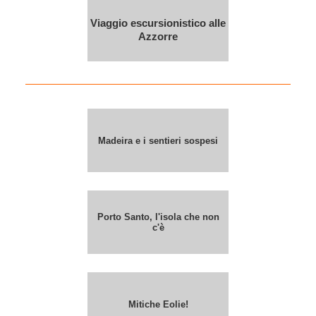
Viaggio escursionistico alle
Azzorre
Madeira e i sentieri sospesi
Porto Santo, l'isola che non
c'è
Mitiche Eolie!