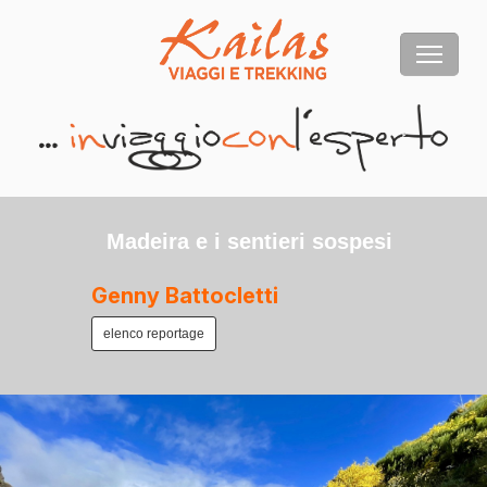
Madeira e i sentieri sospesi
Genny Battocletti