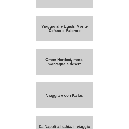
Viaggio alle Egadi, Monte
Cofano e Palermo
Oman Nordest, mare,
montagne e deserti
Viaggiare con Kailas
Da Napoli a Ischia, il viaggio