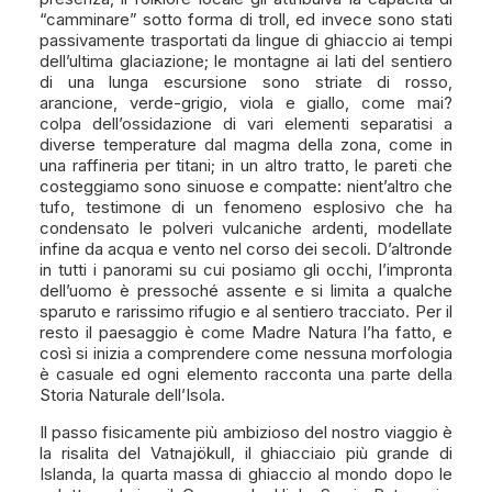
“camminare” sotto forma di troll, ed invece sono stati
passivamente trasportati da lingue di ghiaccio ai tempi
dell’ultima glaciazione; le montagne ai lati del sentiero
di una lunga escursione sono striate di rosso,
arancione, verde-grigio, viola e giallo, come mai?
colpa dell’ossidazione di vari elementi separatisi a
diverse temperature dal magma della zona, come in
una raffineria per titani; in un altro tratto, le pareti che
costeggiamo sono sinuose e compatte: nient’altro che
tufo, testimone di un fenomeno esplosivo che ha
condensato le polveri vulcaniche ardenti, modellate
infine da acqua e vento nel corso dei secoli. D’altronde
in tutti i panorami su cui posiamo gli occhi, l’impronta
dell’uomo è pressoché assente e si limita a qualche
sparuto e rarissimo rifugio e al sentiero tracciato. Per il
resto il paesaggio è come Madre Natura l’ha fatto, e
così si inizia a comprendere come nessuna morfologia
è casuale ed ogni elemento racconta una parte della
Storia Naturale dell’Isola.
Il passo fisicamente più ambizioso del nostro viaggio è
la risalita del Vatnajökull, il ghiacciaio più grande di
Islanda, la quarta massa di ghiaccio al mondo dopo le