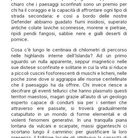
chiaro che i paesaggi sconfinati sono un premio per
chi ha il coraggio e la capacità di affrontare ogni tipo di
strada secondaria: e così a bordo delle nostre
Defender abbiamo guadato fiumi insidiosi, superato
antiche colate laviche sconnesse, morene e pietraie,
ripidi pendii fangosi, sabbie nere e gialli deserti di
pomice.
Cosa c’è lungo le centinaia di chilometri di percorso
nelle highlands interne dell’Islanda? Ad un primo
sguardo un nulla apparente, seppur magnetico nelle
sue distese sconfinate e solitarie in cui la vita si riduce
a piccoli cuscini fosforescenti di muschi e licheni, nelle
poche zone dove si aggrappa alle risorse centellinate
che il paesaggio ha da offrire. Chi invece riesce a
decifrare gli eventi tellurici che hanno plasmato questi
territori maestosi, magari grazie all’aiuto di un geologo
esperto capace di condurti sia per i sentieri che
attraverso ere passate, si troverà gradualmente
catapultato in un mondo di forme elementali e di
violenti fenomeni generativi. In una tranquilla piana
lontana da vulcani e scarpate, massi giganteschi ci
scortano lungo il cammino: per giustificare la loro
presenza, il folklore locale gli attribuiva la capacità di