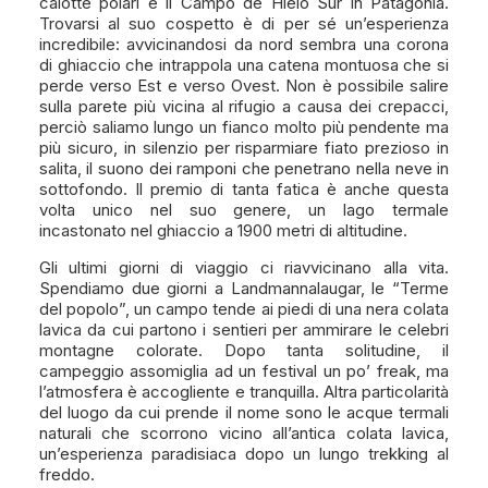
calotte polari e il Campo de Hielo Sur in Patagonia.
Trovarsi al suo cospetto è di per sé un’esperienza
incredibile: avvicinandosi da nord sembra una corona
di ghiaccio che intrappola una catena montuosa che si
perde verso Est e verso Ovest. Non è possibile salire
sulla parete più vicina al rifugio a causa dei crepacci,
perciò saliamo lungo un fianco molto più pendente ma
più sicuro, in silenzio per risparmiare fiato prezioso in
salita, il suono dei ramponi che penetrano nella neve in
sottofondo. Il premio di tanta fatica è anche questa
volta unico nel suo genere, un lago termale
incastonato nel ghiaccio a 1900 metri di altitudine.
Gli ultimi giorni di viaggio ci riavvicinano alla vita.
Spendiamo due giorni a Landmannalaugar, le “Terme
del popolo”, un campo tende ai piedi di una nera colata
lavica da cui partono i sentieri per ammirare le celebri
montagne colorate. Dopo tanta solitudine, il
campeggio assomiglia ad un festival un po’ freak, ma
l’atmosfera è accogliente e tranquilla. Altra particolarità
del luogo da cui prende il nome sono le acque termali
naturali che scorrono vicino all’antica colata lavica,
un’esperienza paradisiaca dopo un lungo trekking al
freddo.