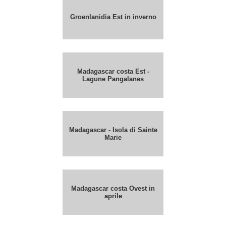
Groenlanidia Est in inverno
Madagascar costa Est -
Lagune Pangalanes
Madagascar - Isola di Sainte
Marie
Madagascar costa Ovest in
aprile