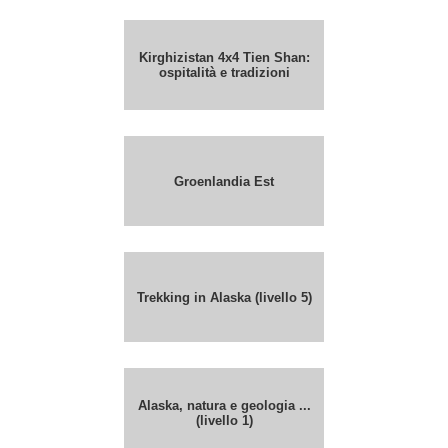
Kirghizistan 4x4 Tien Shan:
ospitalità e tradizioni
Groenlandia Est
Trekking in Alaska (livello 5)
Alaska, natura e geologia ...
(livello 1)