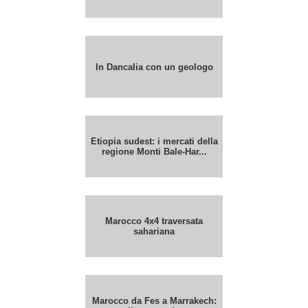
In Dancalia con un geologo
Etiopia sudest: i mercati della
regione Monti Bale-Har...
Marocco 4x4 traversata
sahariana
Marocco da Fes a Marrakech: