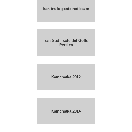
Iran tra la gente nei bazar
Iran Sud: isole del Golfo
Persico
Kamchatka 2012
Kamchatka 2014