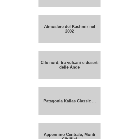
Atmosfere del Kashmir nel
2002
Cile nord, tra vulcani e deserti
delle Ande
Patagonia Kailas Classic ...
Appennino Centrale, Monti