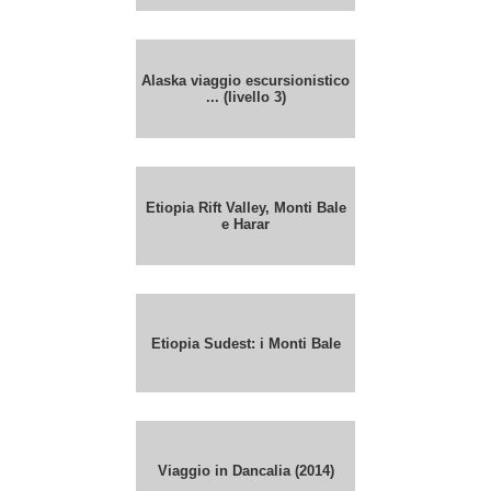
Alaska viaggio escursionistico
... (livello 3)
Etiopia Rift Valley, Monti Bale
e Harar
Etiopia Sudest: i Monti Bale
Viaggio in Dancalia (2014)