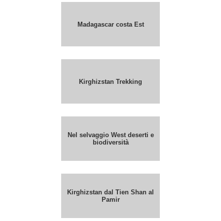
Madagascar costa Est
Kirghizstan Trekking
Nel selvaggio West deserti e
biodiversità
Kirghizstan dal Tien Shan al
Pamir