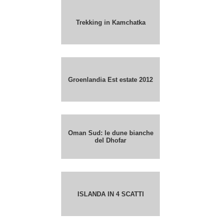
Trekking in Kamchatka
Groenlandia Est estate 2012
Oman Sud: le dune bianche
del Dhofar
ISLANDA IN 4 SCATTI