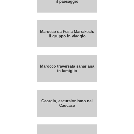
il paesaggio
Marocco da Fes a Marrakech:
il gruppo in viaggio
Marocco traversata sahariana
in famiglia
Georgia, escursionismo nel
Caucaso