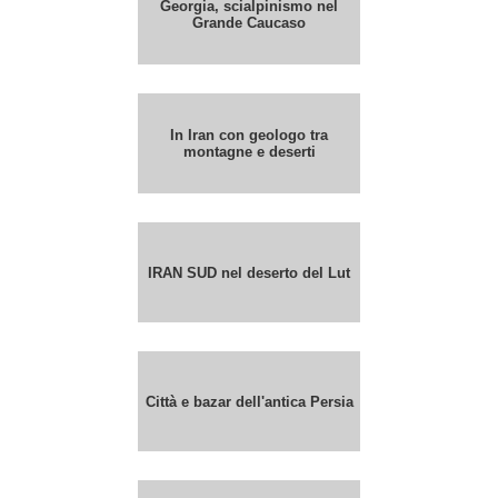
Georgia, scialpinismo nel
Grande Caucaso
In Iran con geologo tra
montagne e deserti
IRAN SUD nel deserto del Lut
Città e bazar dell'antica Persia