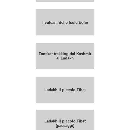
I vulcani delle Isole Eolie
Zanskar trekking dal Kashmir
al Ladakh
Ladakh il piccolo Tibet
Ladakh il piccolo Tibet
(paesaggi)