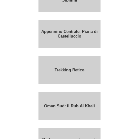
Sibillini
Appennino Centrale, Piana di
Castelluccio
Trekking Retico
Oman Sud: il Rub Al Khali