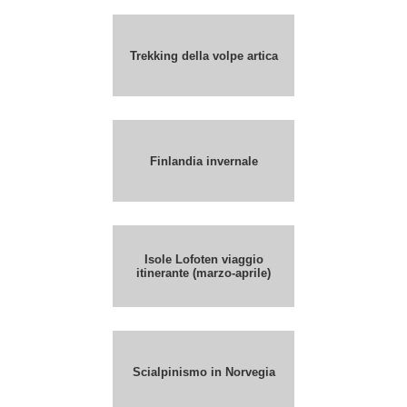
Trekking della volpe artica
Finlandia invernale
Isole Lofoten viaggio
itinerante (marzo-aprile)
Scialpinismo in Norvegia