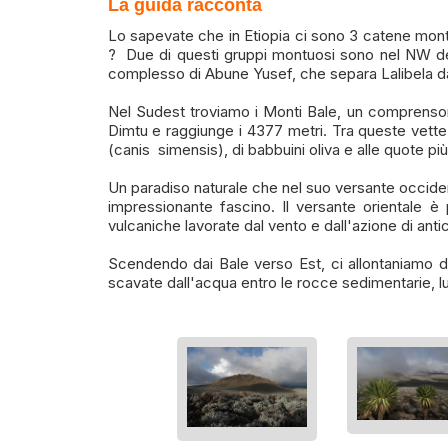
La guida racconta
Lo sapevate che in Etiopia ci sono 3 catene montu
? Due di questi gruppi montuosi sono nel NW dell
complesso di Abune Yusef, che separa Lalibela d
Nel Sudest troviamo i Monti Bale, un comprensori
Dimtu e raggiunge i 4377 metri. Tra queste vette 
(canis simensis), di babbuini oliva e alle quote più 
Un paradiso naturale che nel suo versante occidental
impressionante fascino. Il versante orientale è p
vulcaniche lavorate dal vento e dall'azione di anti
Scendendo dai Bale verso Est, ci allontaniamo dal
scavate dall'acqua entro le rocce sedimentarie, lu