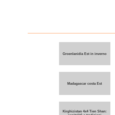
Groenlanidia Est in inverno
Madagascar costa Est
Kirghizistan 4x4 Tien Shan: