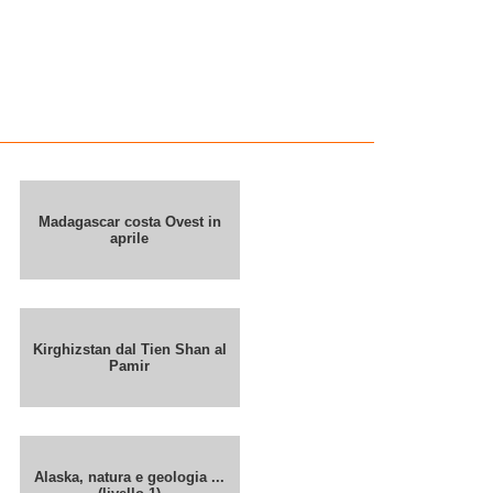
Madagascar costa Ovest in
aprile
Kirghizstan dal Tien Shan al
Pamir
Alaska, natura e geologia ...