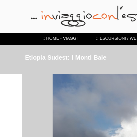
:: HOME - VIAGGI
:: ESCURSIONI / W
Etiopia Sudest: i Monti Bale