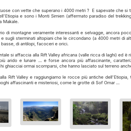
ose con vette che superano i 4000 metri ? E sapevate che si tratt
'Etiopia e sono i Monti Simien (affermato paradiso del trekking
a Makale.
o di montagne veramente interessanti e selvagge, ancora poco fr
e sugli sterminati altopiani che le circondano (a 4000 metri di al
basse, di antilopi, facoceri e orici.
e si affaccia alla Rift Valley africana (valle ricca di laghi) ed è 
iù arido e lunare ... e forse ancora più affascinante, caratterizz
chi ghiacciai ormai scomparsi, che hanno lasciato sul terreno anche
la Rift Valley e raggiungiamo le rocce più antiche dell'Etiopia, t
oghi affascinanti e misteriosi, come le grotte di Sof Omar ...