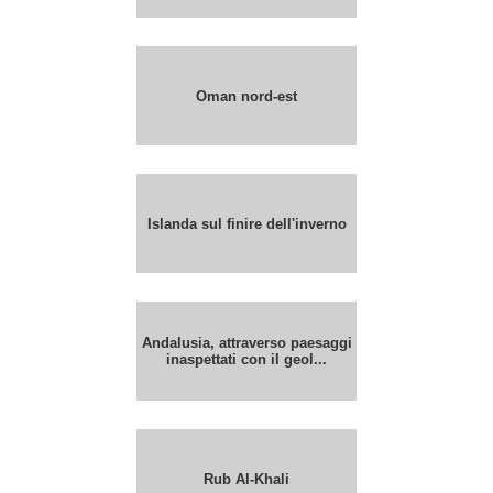
Oman nord-est
Islanda sul finire dell'inverno
Andalusia, attraverso paesaggi
inaspettati con il geol...
Rub Al-Khali