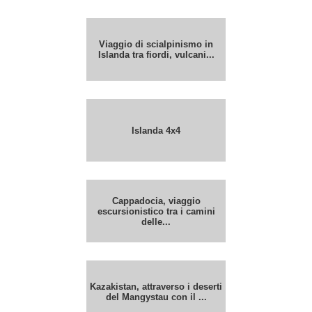
Viaggio di scialpinismo in
Islanda tra fiordi, vulcani...
Islanda 4x4
Cappadocia, viaggio
escursionistico tra i camini
delle...
Kazakistan, attraverso i deserti
del Mangystau con il ...