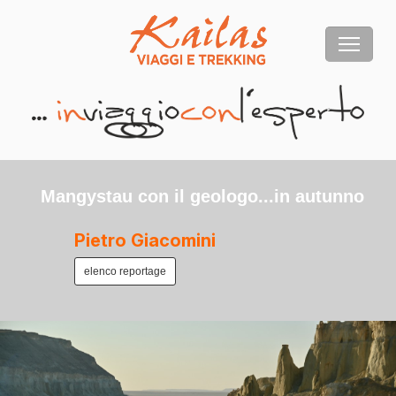
Mangystau con il geologo...in autunno
Pietro Giacomini