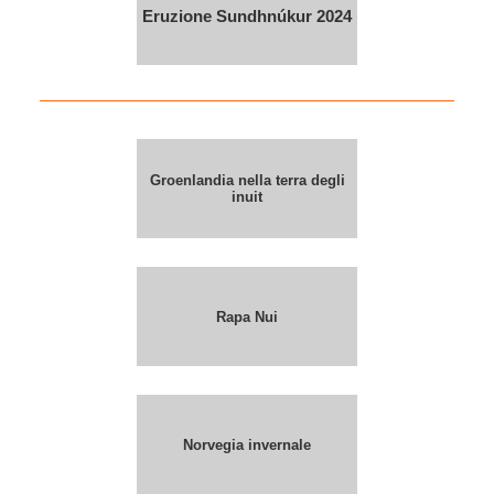
Eruzione Sundhnúkur 2024
Groenlandia nella terra degli
inuit
Rapa Nui
Norvegia invernale