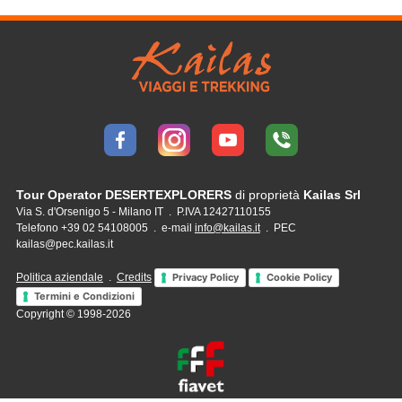
Tour Operator DESERTEXPLORERS
di proprietà
Kailas Srl
Via S. d'Orsenigo 5 - Milano IT . P.IVA 12427110155
Telefono +39 02 54108005 . e-mail
info@kailas.it
. PEC
kailas@pec.kailas.it
Politica aziendale
.
Credits
Privacy Policy
Cookie Policy
Termini e Condizioni
Copyright © 1998-2026