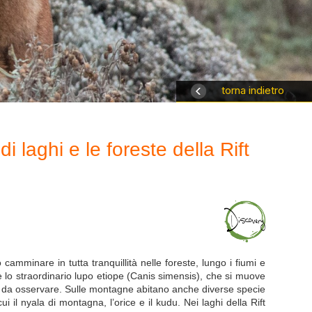
torna indietro
i laghi e le foreste della Rift
camminare in tutta tranquillità nelle foreste, lungo i fiumi e
e lo straordinario lupo etiope (Canis simensis), che si muove
ile da osservare. Sulle montagne abitano anche diverse specie
il nyala di montagna, l’orice e il kudu. Nei laghi della Rift