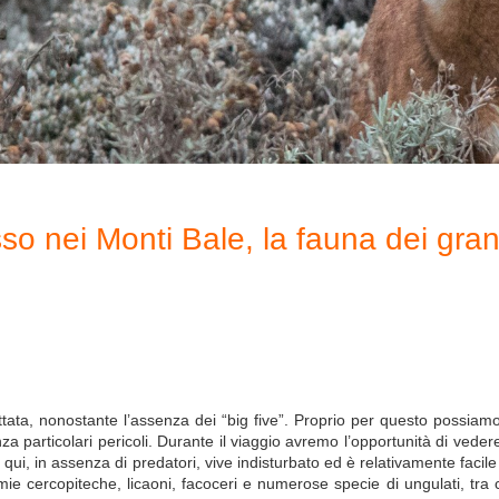
sso nei Monti Bale, la fauna dei grand
tata, nonostante l’assenza dei “big five”. Proprio per questo possiamo 
a particolari pericoli. Durante il viaggio avremo l’opportunità di veder
: qui, in assenza di predatori, vive indisturbato ed è relativamente fac
 cercopiteche, licaoni, facoceri e numerose specie di ungulati, tra cui 