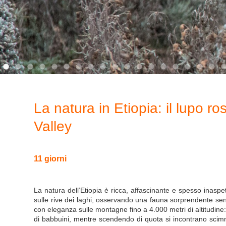
La natura in Etiopia: il lupo ro
Valley
11 giorni
La natura dell’Etiopia è ricca, affascinante e spesso inaspet
sulle rive dei laghi, osservando una fauna sorprendente senz
con eleganza sulle montagne fino a 4.000 metri di altitudine
di babbuini, mentre scendendo di quota si incontrano scimmie