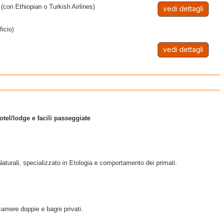
 (con Ethiopian o Turkish Airlines)
vedi dettagli
ficio)
vedi dettagli
otel/lodge e facili passeggiate
aturali, specializzato in Etologia e comportamento dei primati.
camere doppie e bagni privati.