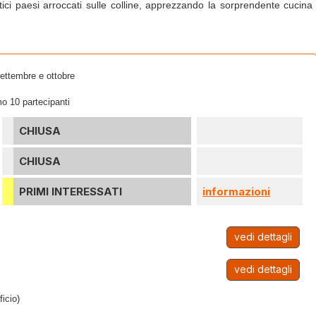
ristici paesi arroccati sulle colline, apprezzando la sorprendente cuci
settembre e ottobre
o 10 partecipanti
CHIUSA
CHIUSA
PRIMI INTERESSATI
informazioni
vedi dettagli
vedi dettagli
ficio)