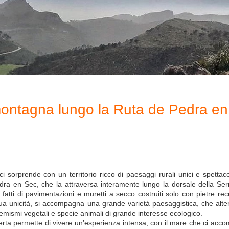
 montagna lungo la Ruta de Pedra e
i sorprende con un territorio ricco di paesaggi rurali unici e spettacol
ra en Sec, che la attraversa interamente lungo la dorsale della Ser
i fatti di pavimentazioni e muretti a secco costruiti solo con pietre r
ua unicità, si accompagna una grande varietà paesaggistica, che altern
mismi vegetali e specie animali di grande interesse ecologico.
ta permette di vivere un’esperienza intensa, con il mare che ci accom