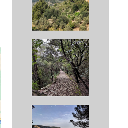
a
o
e