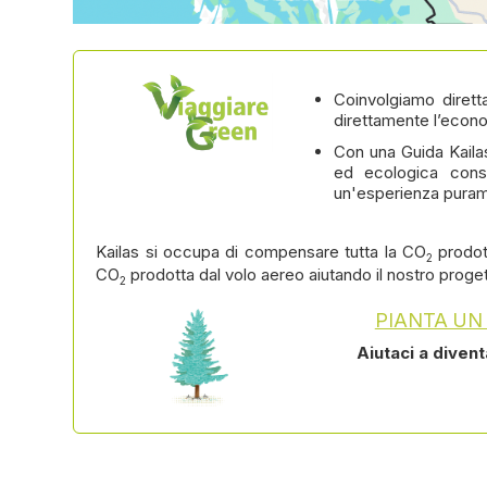
Coinvolgiamo dirett
direttamente l’econo
Con una Guida Kaila
ed ecologica cons
un'esperienza puram
Kailas si occupa di compensare tutta la CO
prodot
2
CO
prodotta dal volo aereo aiutando il nostro proge
2
PIANTA UN
Aiutaci a diven