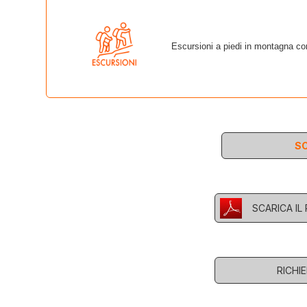
Escursioni a piedi in montagna con 
SC
SCARICA I
RICHI