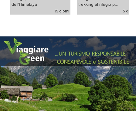
dell'Himalaya
trekking al rifugio p...
ne
i)
15 giorni
5 giorn