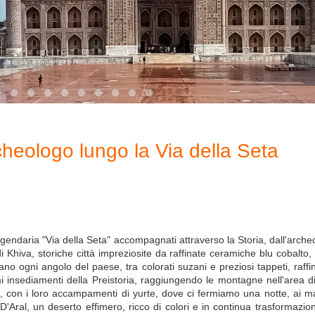
cheologo lungo la Via della Seta
eggendaria "Via della Seta" accompagnati attraverso la Storia, dall'arch
Khiva, storiche città impreziosite da raffinate ceramiche blu cobalto,
gni angolo del paese, tra colorati suzani e preziosi tappeti, raffina
mi insediamenti della Preistoria, raggiungendo le montagne nell'area di
, con i loro accampamenti di yurte, dove ci fermiamo una notte, ai mar
 D'Aral, un deserto effimero, ricco di colori e in continua trasformazi