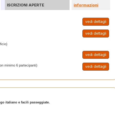
ISCRIZIONI APERTE
informazioni
vedi dettagli
vedi dettagli
ficio)
vedi dettagli
con minimo 6 partecipanti)
vedi dettagli
go italiano e facili passeggiate.