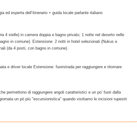
a ed esperta dell’itinerario + guida locale parlante italiano
oria 4 stelle) in camera doppia e bagno privato; 1 notte nel deserto nelle
 bagno in comune). Estensione: 2 notti in hotel selezionati (Nukus e
onali (da 4 posti, con bagno in comune).
ata e driver locale Estensione: fuoristrada per raggiungere e ritornare
che permettono di raggiungere angoli caratteristici e un po’ fuori dalla
iornata un pò più "escursionistica" quando visitiamo le incisioni rupestri