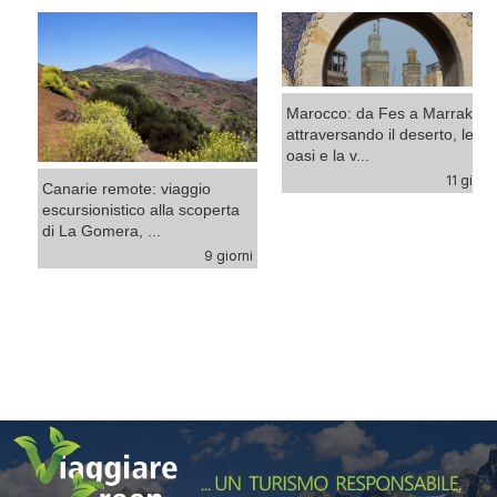
Marocco: da Fes a Marrakech
attraversando il deserto, le
oasi e la v...
11 giorni
Canarie remote: viaggio
escursionistico alla scoperta
di La Gomera, ...
9 giorni
ni