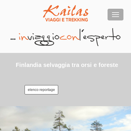
Finlandia selvaggia tra orsi e foreste