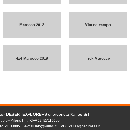
Marocco 2012
Vita da campo
4x4 Marocco 2019
Trek Marocco
ator DESERTEXPLORERS
di proprietà
Kailas Srl
igo 5 - Milano IT . P.IVA 12427110155
 02 54108005 . e-mail
info@kailas.it
. PEC kailas@pec.kailas.it