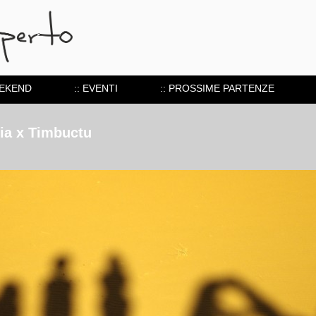
EEKEND
:: EVENTI
:: PROSSIME PARTENZE
via x Timbuctu