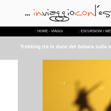
:: HOME - VIAGGI
:: ESCURSIONI / W
Trekking tra le dune del Sahara sulla 