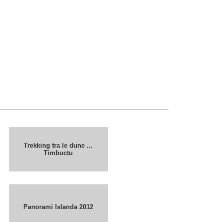
Trekking tra le dune ...
Timbuctu
Panorami Islanda 2012