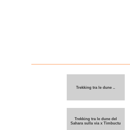
Trekking tra le dune ..
Trekking tra le dune del
Sahara sulla via x Timbuctu