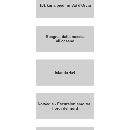
101 km a piedi in Val d'Orcia
Spagna: dalla meseta
all'oceano
Islanda 4x4
Norvegia - Escursionismo tra i
fiordi del nord