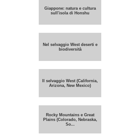
Giappone: natura e cultura
sull'isola di Honshu
Nel selvaggio West deserti e
biodiversità
Il selvaggio West (California,
Arizona, New Mexico)
Rocky Mountains e Great
Plains (Colorado, Nebraska,
So...