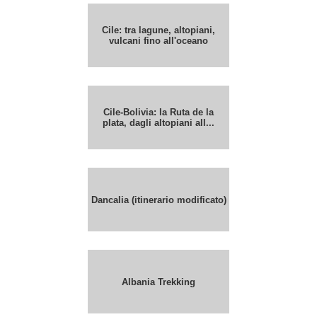
Cile: tra lagune, altopiani,
vulcani fino all'oceano
Cile-Bolivia: la Ruta de la
plata, dagli altopiani all...
Dancalia (itinerario modificato)
Albania Trekking