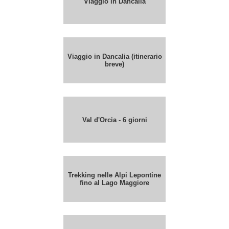
Viaggio in Dancalia
Viaggio in Dancalia (itinerario
breve)
Val d'Orcia - 6 giorni
Trekking nelle Alpi Lepontine
fino al Lago Maggiore