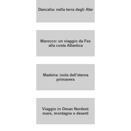
Dancalia: nella terra degli Afar
Marocco: un viaggio da Fes
alla costa Atlantica
Madeira: isola dell'eterna
primavera
Viaggio in Oman Nordest:
mare, montagne e deserti