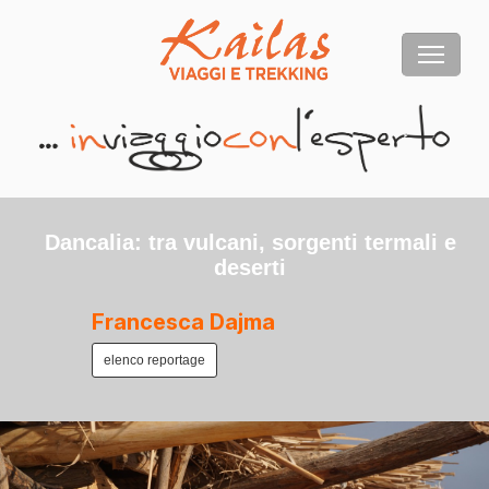
Dancalia: tra vulcani, sorgenti termali e
deserti
Francesca Dajma