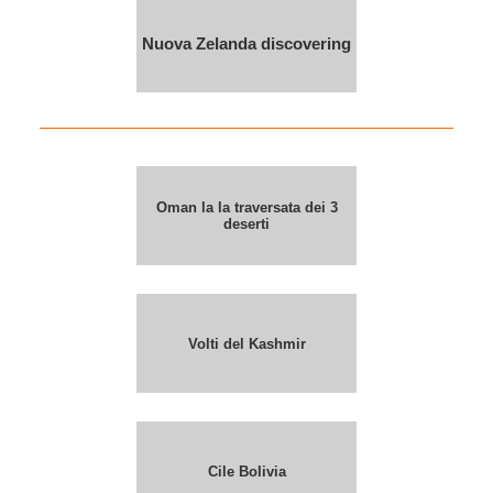
Nuova Zelanda discovering
Oman la la traversata dei 3
deserti
Volti del Kashmir
Cile Bolivia