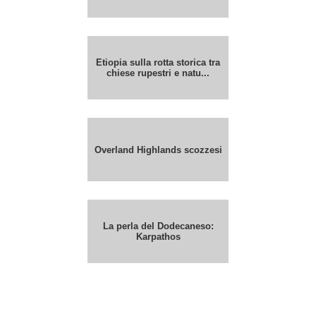
Etiopia sulla rotta storica tra
chiese rupestri e natu...
Overland Highlands scozzesi
La perla del Dodecaneso:
Karpathos