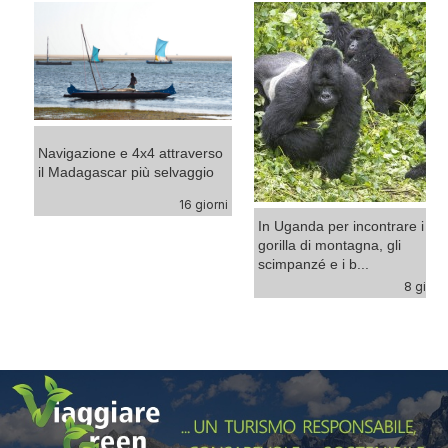
Navigazione e 4x4 attraverso
il Madagascar più selvaggio
16 giorni
ni
In Uganda per incontrare i
gorilla di montagna, gli
scimpanzé e i b...
8 giorn