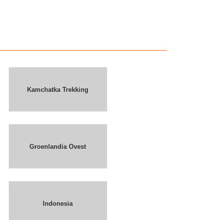
Kamchatka Trekking
Groenlandia Ovest
Indonesia