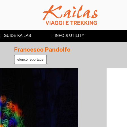
:: GUIDE KAILAS
:: INFO & UTILITY
Francesco Pandolfo