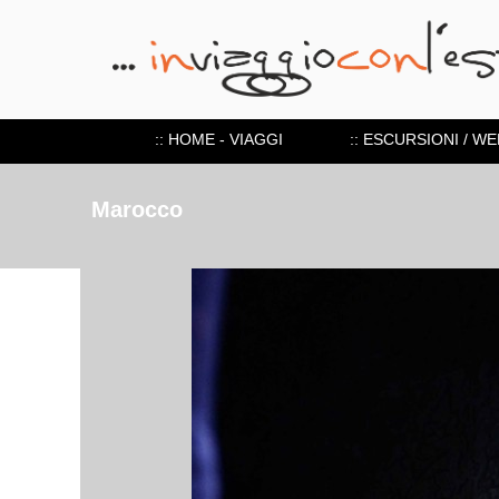
:: HOME - VIAGGI
:: ESCURSIONI / W
Marocco