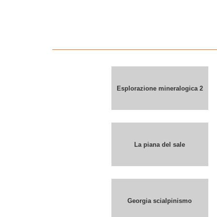
Esplorazione mineralogica 2
La piana del sale
Georgia scialpinismo