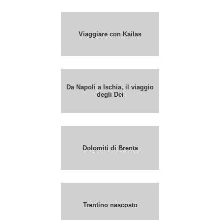
Viaggiare con Kailas
Da Napoli a Ischia, il viaggio
degli Dei
Dolomiti di Brenta
Trentino nascosto