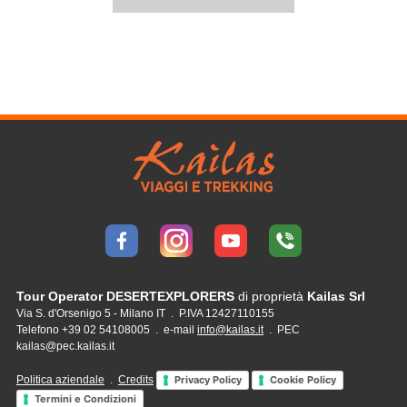
Tour Operator DESERTEXPLORERS
di proprietà
Kailas Srl
Via S. d'Orsenigo 5 - Milano IT . P.IVA 12427110155
Telefono +39 02 54108005 . e-mail
info@kailas.it
. PEC
kailas@pec.kailas.it
Politica aziendale
.
Credits
Privacy Policy
Cookie Policy
Termini e Condizioni