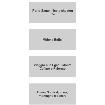
Porto Santo, l'isola che non
c'è
Mitiche Eolie!
Viaggio alle Egadi, Monte
Cofano e Palermo
Oman Nordest, mare,
montagne e deserti