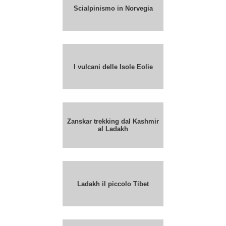
Scialpinismo in Norvegia
I vulcani delle Isole Eolie
Zanskar trekking dal Kashmir
al Ladakh
Ladakh il piccolo Tibet