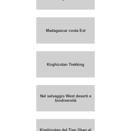
Madagascar costa Est
Kirghizstan Trekking
Nel selvaggio West deserti e
biodiversità
Kirghizstan dal Tien Shan al