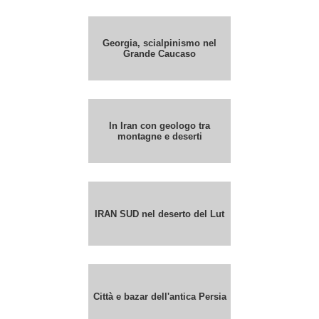
Georgia, scialpinismo nel
Grande Caucaso
In Iran con geologo tra
montagne e deserti
IRAN SUD nel deserto del Lut
Città e bazar dell'antica Persia