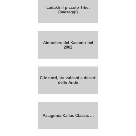
Ladakh il piccolo Tibet
(paesaggi)
Atmosfere del Kashmir nel
2002
Cile nord, tra vulcani e deserti
delle Ande
Patagonia Kailas Classic ...