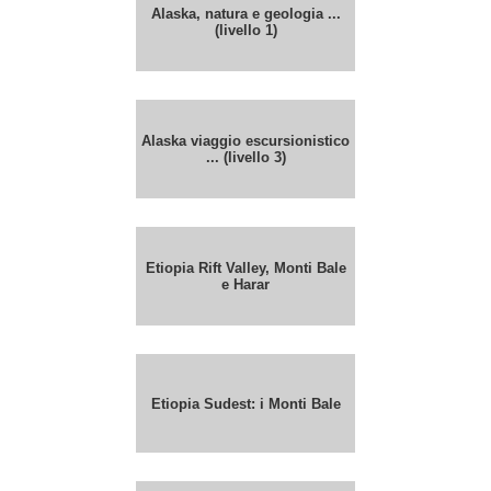
Alaska, natura e geologia ...
(livello 1)
Alaska viaggio escursionistico
... (livello 3)
Etiopia Rift Valley, Monti Bale
e Harar
Etiopia Sudest: i Monti Bale