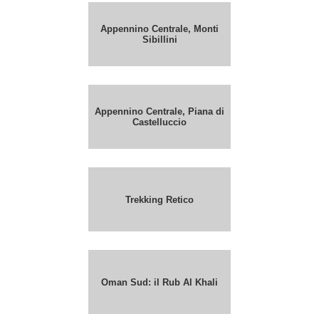
Appennino Centrale, Monti
Sibillini
Appennino Centrale, Piana di
Castelluccio
Trekking Retico
Oman Sud: il Rub Al Khali