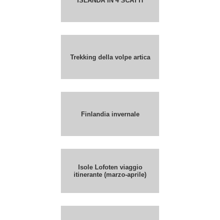
ISLANDA IN 4 SCATTI
Trekking della volpe artica
Finlandia invernale
Isole Lofoten viaggio
itinerante (marzo-aprile)