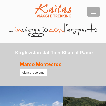
Kirghizstan dal Tien Shan al Pamir
Marco Montecroci