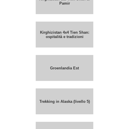
Pamir
Kirghizistan 4x4 Tien Shan:
ospitalità e tradizioni
Groenlandia Est
Trekking in Alaska (livello 5)