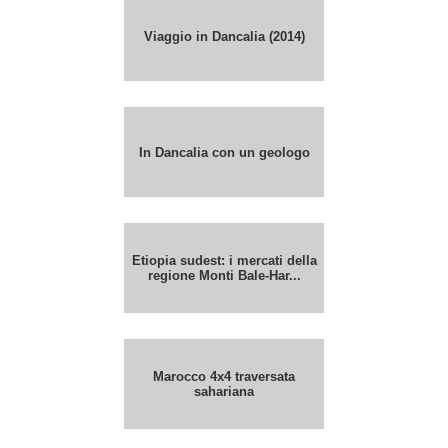
Viaggio in Dancalia (2014)
In Dancalia con un geologo
Etiopia sudest: i mercati della
regione Monti Bale-Har...
Marocco 4x4 traversata
sahariana