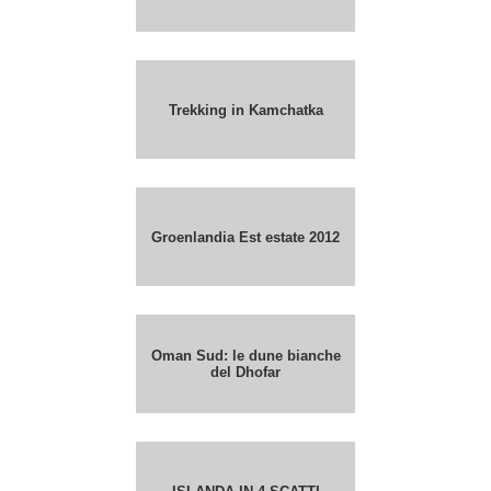
Trekking in Kamchatka
Groenlandia Est estate 2012
Oman Sud: le dune bianche
del Dhofar