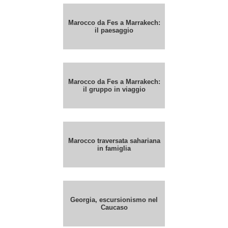
Marocco da Fes a Marrakech:
il paesaggio
Marocco da Fes a Marrakech:
il gruppo in viaggio
Marocco traversata sahariana
in famiglia
Georgia, escursionismo nel
Caucaso