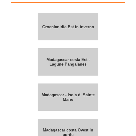
Groenlanidia Est in inverno
Madagascar costa Est -
Lagune Pangalanes
Madagascar - Isola di Sainte
Marie
Madagascar costa Ovest in
aprile