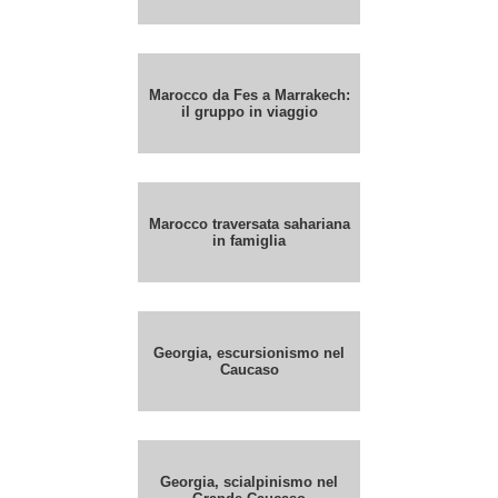
Marocco da Fes a Marrakech:
il gruppo in viaggio
Marocco traversata sahariana
in famiglia
Georgia, escursionismo nel
Caucaso
Georgia, scialpinismo nel