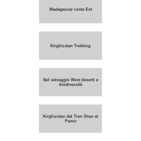
Madagascar costa Est
Kirghizstan Trekking
Nel selvaggio West deserti e
biodiversità
Kirghizstan dal Tien Shan al
Pamir