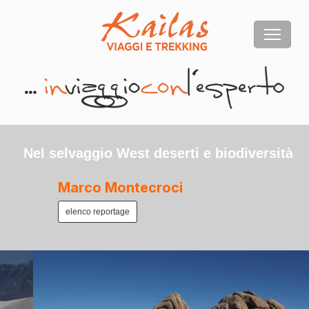
Nel selvaggio West deserti e biodiversità
Marco Montecroci