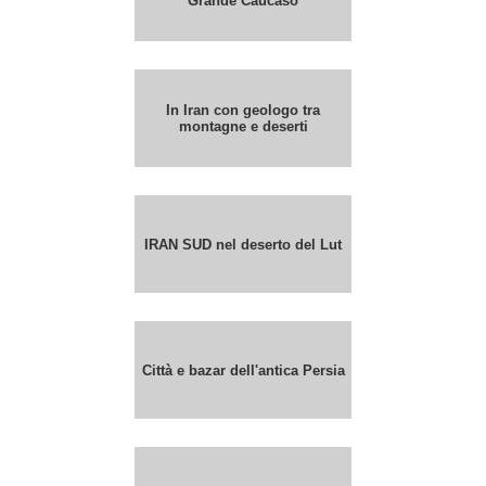
Grande Caucaso
In Iran con geologo tra
montagne e deserti
IRAN SUD nel deserto del Lut
Città e bazar dell'antica Persia