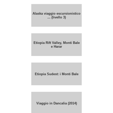
Alaska viaggio escursionistico
... (livello 3)
Etiopia Rift Valley, Monti Bale
e Harar
Etiopia Sudest: i Monti Bale
Viaggio in Dancalia (2014)