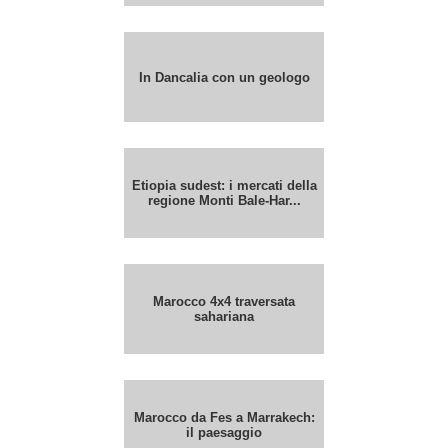
In Dancalia con un geologo
Etiopia sudest: i mercati della
regione Monti Bale-Har...
Marocco 4x4 traversata
sahariana
Marocco da Fes a Marrakech:
il paesaggio