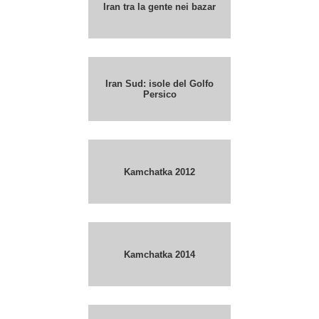
Iran tra la gente nei bazar
Iran Sud: isole del Golfo
Persico
Kamchatka 2012
Kamchatka 2014