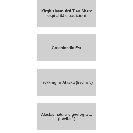
Kirghizistan 4x4 Tien Shan:
ospitalità e tradizioni
Groenlandia Est
Trekking in Alaska (livello 5)
Alaska, natura e geologia ...
(livello 1)