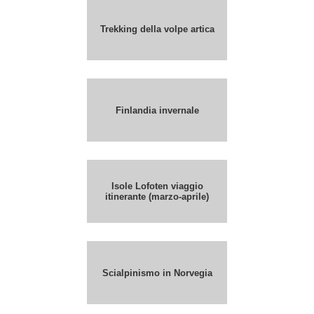
Trekking della volpe artica
Finlandia invernale
Isole Lofoten viaggio
itinerante (marzo-aprile)
Scialpinismo in Norvegia