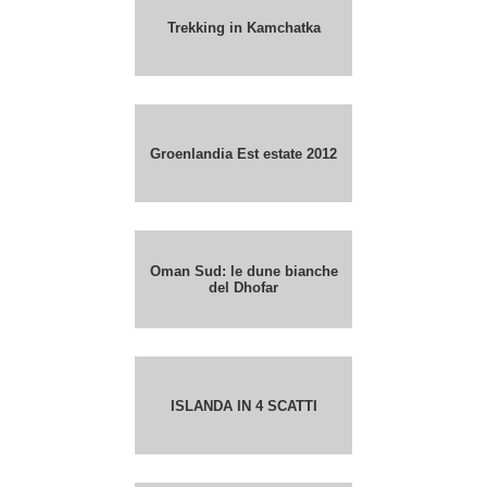
Trekking in Kamchatka
Groenlandia Est estate 2012
Oman Sud: le dune bianche
del Dhofar
ISLANDA IN 4 SCATTI