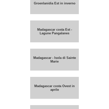
Groenlanidia Est in inverno
Madagascar costa Est -
Lagune Pangalanes
Madagascar - Isola di Sainte
Marie
Madagascar costa Ovest in
aprile