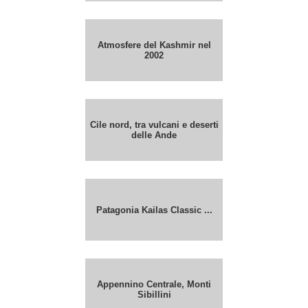
Atmosfere del Kashmir nel
2002
Cile nord, tra vulcani e deserti
delle Ande
Patagonia Kailas Classic ...
Appennino Centrale, Monti
Sibillini