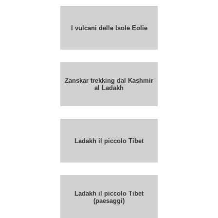
I vulcani delle Isole Eolie
Zanskar trekking dal Kashmir
al Ladakh
Ladakh il piccolo Tibet
Ladakh il piccolo Tibet
(paesaggi)