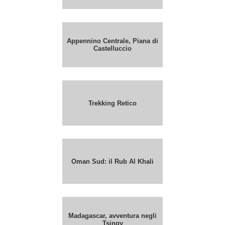
Appennino Centrale, Piana di
Castelluccio
Trekking Retico
Oman Sud: il Rub Al Khali
Madagascar, avventura negli
Tsingy