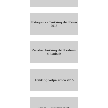
Patagonia - Trekking del Paine
2018
Zanskar trekking dal Kashmir
al Ladakh
Trekking volpe artica 2015