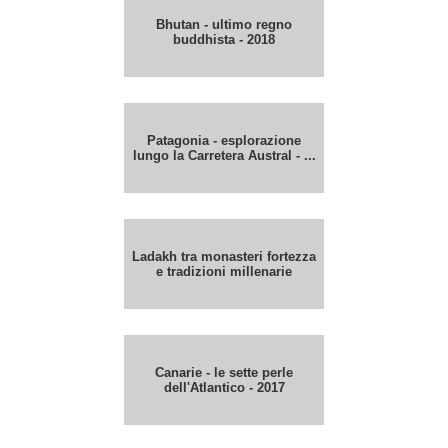
Bhutan - ultimo regno
buddhista - 2018
Patagonia - esplorazione
lungo la Carretera Austral - ...
Ladakh tra monasteri fortezza
e tradizioni millenarie
Canarie - le sette perle
dell'Atlantico - 2017