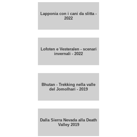
Lapponia con i cani da slitta -
2022
Lofoten e Vesteralen - scenari
invernali - 2022
Bhutan - Trekking nella valle
del Jomolhari - 2019
Dalla Sierra Nevada alla Death
Valley 2019