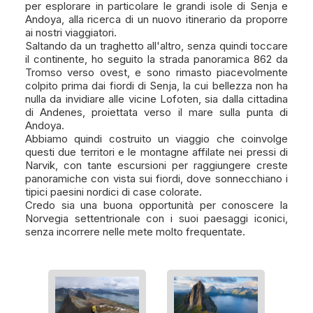
per esplorare in particolare le grandi isole di Senja e
Andoya, alla ricerca di un nuovo itinerario da proporre
ai nostri viaggiatori.
Saltando da un traghetto all'altro, senza quindi toccare
il continente, ho seguito la strada panoramica 862 da
Tromso verso ovest, e sono rimasto piacevolmente
colpito prima dai fiordi di Senja, la cui bellezza non ha
nulla da invidiare alle vicine Lofoten, sia dalla cittadina
di Andenes, proiettata verso il mare sulla punta di
Andoya.
Abbiamo quindi costruito un viaggio che coinvolge
questi due territori e le montagne affilate nei pressi di
Narvik, con tante escursioni per raggiungere creste
panoramiche con vista sui fiordi, dove sonnecchiano i
tipici paesini nordici di case colorate.
Credo sia una buona opportunità per conoscere la
Norvegia settentrionale con i suoi paesaggi iconici,
senza incorrere nelle mete molto frequentate.