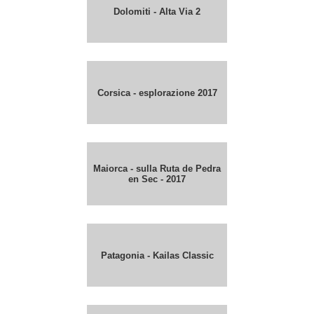
Dolomiti - Alta Via 2
Corsica - esplorazione 2017
Maiorca - sulla Ruta de Pedra
en Sec - 2017
Patagonia - Kailas Classic