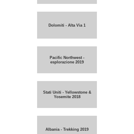
Dolomiti - Alta Via 1
Pacific Northwest -
esplorazione 2019
Stati Uniti - Yellowstone &
Yosemite 2018
Albania - Trekking 2019