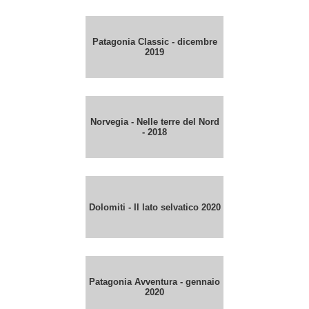
Patagonia Classic - dicembre
2019
Norvegia - Nelle terre del Nord
- 2018
Dolomiti - Il lato selvatico 2020
Patagonia Avventura - gennaio
2020