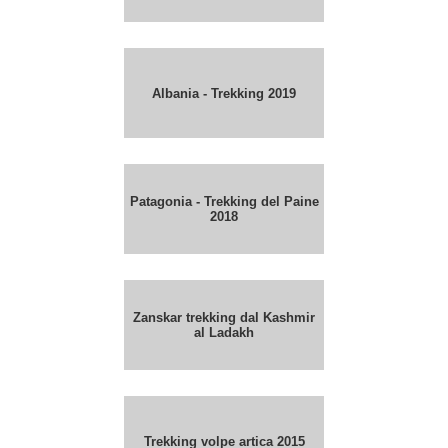
Albania - Trekking 2019
Patagonia - Trekking del Paine
2018
Zanskar trekking dal Kashmir
al Ladakh
Trekking volpe artica 2015