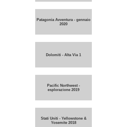
Patagonia Avventura - gennaio
2020
Dolomiti - Alta Via 1
Pacific Northwest -
esplorazione 2019
Stati Uniti - Yellowstone &
Yosemite 2018