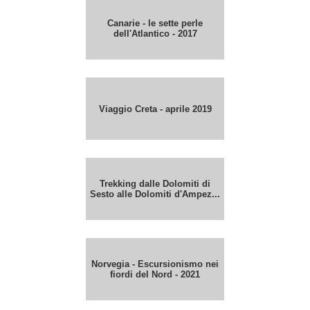
Canarie - le sette perle
dell'Atlantico - 2017
Viaggio Creta - aprile 2019
Trekking dalle Dolomiti di
Sesto alle Dolomiti d'Ampez...
Norvegia - Escursionismo nei
fiordi del Nord - 2021