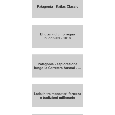
Patagonia - Kailas Classic
Bhutan - ultimo regno
buddhista - 2018
Patagonia - esplorazione
lungo la Carretera Austral - ...
Ladakh tra monasteri fortezza
e tradizioni millenarie