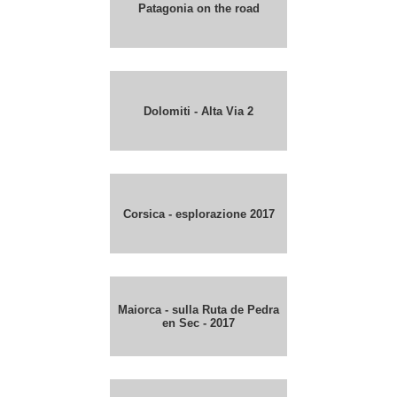
Patagonia on the road
Dolomiti - Alta Via 2
Corsica - esplorazione 2017
Maiorca - sulla Ruta de Pedra
en Sec - 2017