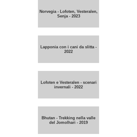
Norvegia - Lofoten, Vesteralen,
Senja - 2023
Lapponia con i cani da slitta -
2022
Lofoten e Vesteralen - scenari
invernali - 2022
Bhutan - Trekking nella valle
del Jomolhari - 2019