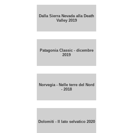
Dalla Sierra Nevada alla Death
Valley 2019
Patagonia Classic - dicembre
2019
Norvegia - Nelle terre del Nord
- 2018
Dolomiti - Il lato selvatico 2020